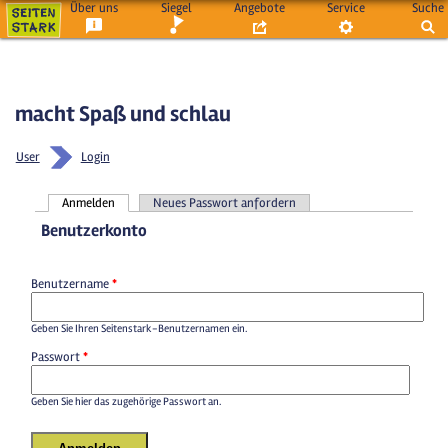
Über uns
Siegel
Angebote
Service
Suche
macht Spaß und schlau
User
Login
Anmelden
Neues Passwort anfordern
Haupt-Reiter
Benutzerkonto
Benutzername
*
Geben Sie Ihren Seitenstark-Benutzernamen ein.
Passwort
*
Geben Sie hier das zugehörige Passwort an.