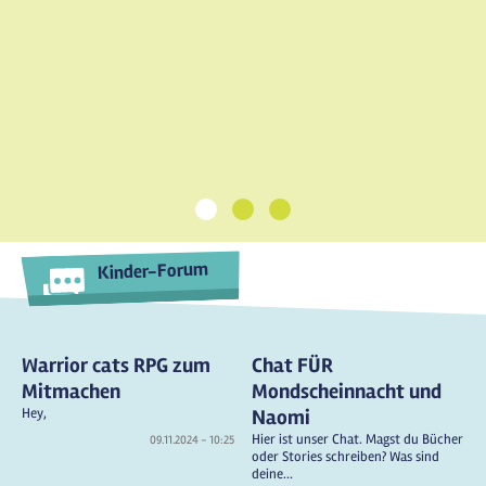
1
2
3
Kinder-Forum
Warrior cats RPG zum
Chat FÜR
Mitmachen
Mondscheinnacht und
Hey,
Naomi
Hier ist unser Chat. Magst du Bücher
09.11.2024 - 10:25
oder Stories schreiben? Was sind
deine...