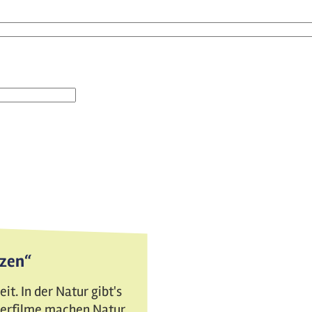
tzen“
t. In der Natur gibt's
nderfilme machen Natur