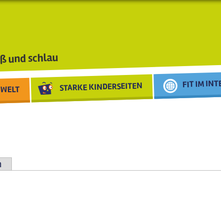
ß und schlau
FIT IM IN
STARKE KINDERSEITEN
WELT
n