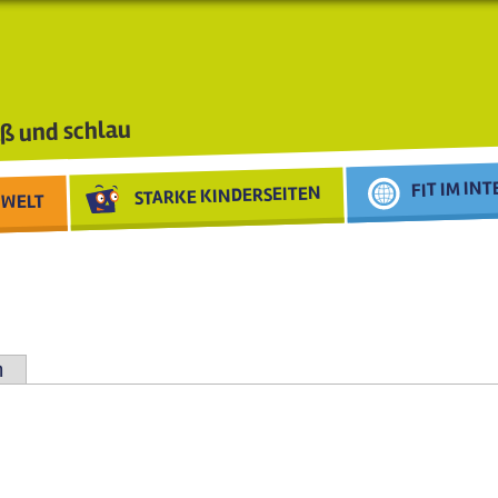
ß und schlau
FIT IM IN
STARKE KINDERSEITEN
WELT
n