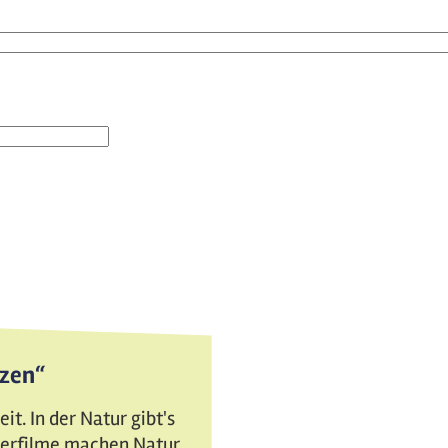
tzen“
t. In der Natur gibt's
nderfilme machen Natur