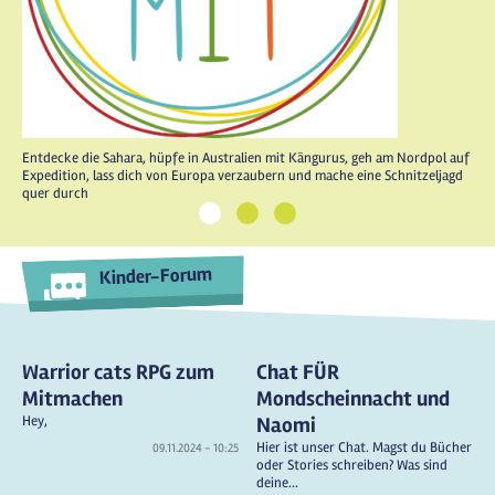
Entdecke die Sahara, hüpfe in Australien mit Kängurus, geh am Nordpol auf
Expedition, lass dich von Europa verzaubern und mache eine Schnitzeljagd
quer durch
1
2
3
Kinder-Forum
Warrior cats RPG zum
Chat FÜR
Mitmachen
Mondscheinnacht und
Hey,
Naomi
Hier ist unser Chat. Magst du Bücher
09.11.2024 - 10:25
oder Stories schreiben? Was sind
deine...