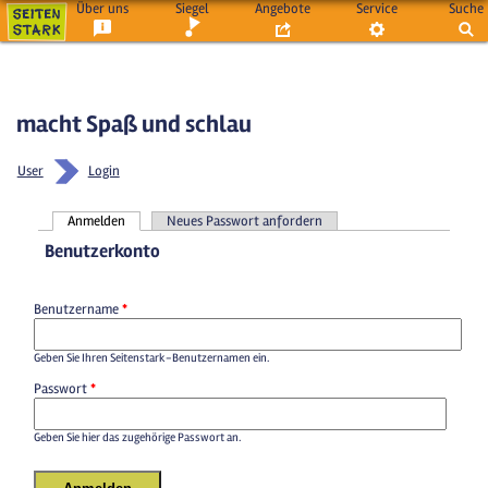
Über uns
Siegel
Angebote
Service
Suche
macht Spaß und schlau
User
Login
Anmelden
Neues Passwort anfordern
Haupt-Reiter
Benutzerkonto
Benutzername
*
Geben Sie Ihren Seitenstark-Benutzernamen ein.
Passwort
*
Geben Sie hier das zugehörige Passwort an.