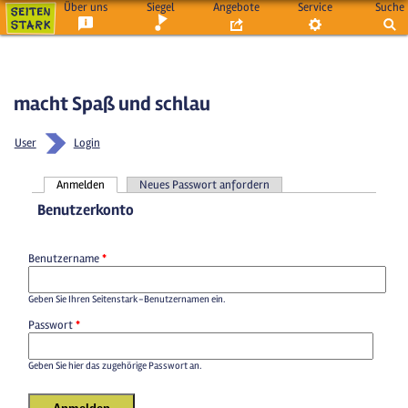
Über uns
Siegel
Angebote
Service
Suche
macht Spaß und schlau
User
Login
Anmelden
Neues Passwort anfordern
Haupt-Reiter
Benutzerkonto
Benutzername
*
Geben Sie Ihren Seitenstark-Benutzernamen ein.
Passwort
*
Geben Sie hier das zugehörige Passwort an.