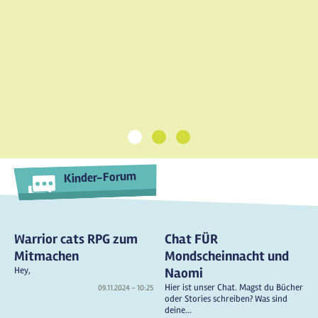
1
2
3
Kinder-Forum
Warrior cats RPG zum
Chat FÜR
Mitmachen
Mondscheinnacht und
Hey,
Naomi
Hier ist unser Chat. Magst du Bücher
09.11.2024 - 10:25
oder Stories schreiben? Was sind
deine...