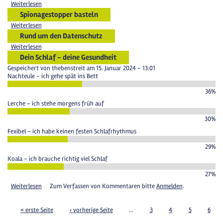
Weiterlesen
Spionagestopper basteln
Weiterlesen
Rund um den Datenschutz
Weiterlesen
Dein Schlaf - deine Gesundheit
Gespeichert von
thebenstreit
am 15. Januar 2024 - 13:01
Nachteule - ich gehe spät ins Bett
36%
Lerche - ich stehe morgens früh auf
30%
Fexibel - ich habe keinen festen Schlafrhythmus
29%
Koala - ich brauche richtig viel Schlaf
27%
Weiterlesen
Zum Verfassen von Kommentaren bitte
Anmelden
.
« erste Seite
‹ vorherige Seite
…
3
4
5
6