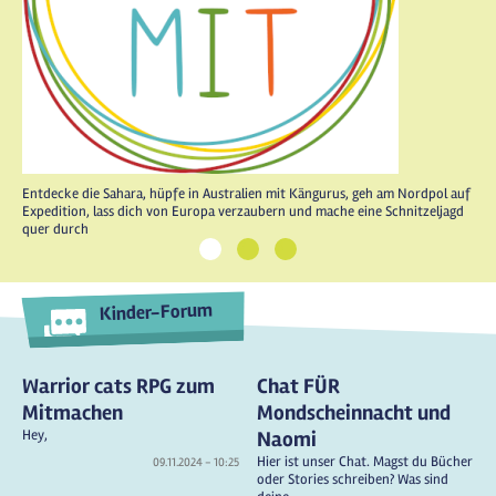
Entdecke die Sahara, hüpfe in Australien mit Kängurus, geh am Nordpol auf
Expedition, lass dich von Europa verzaubern und mache eine Schnitzeljagd
quer durch
1
2
3
Kinder-Forum
Warrior cats RPG zum
Chat FÜR
Mitmachen
Mondscheinnacht und
Hey,
Naomi
Hier ist unser Chat. Magst du Bücher
09.11.2024 - 10:25
oder Stories schreiben? Was sind