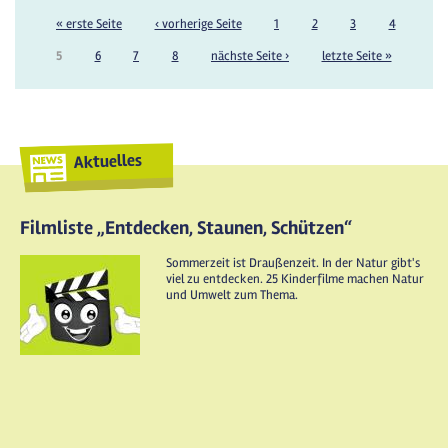
« erste Seite
‹ vorherige Seite
1
2
3
4
5
6
7
8
nächste Seite ›
letzte Seite »
Aktuelles
Filmliste „Entdecken, Staunen, Schützen“
Sommerzeit ist Draußenzeit. In der Natur gibt's
viel zu entdecken. 25 Kinderfilme machen Natur
und Umwelt zum Thema.