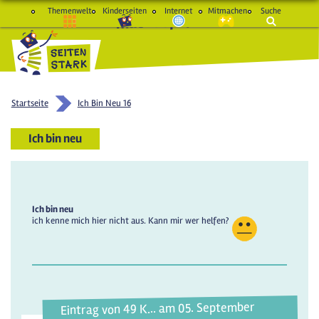
Themenwelt
Kinderseiten
Internet
Mitmachen
Suche
macht Spaß und schlau
Startseite
Ich Bin Neu 16
Ich bin neu
Ich bin neu
ich kenne mich hier nicht aus. Kann mir wer helfen?
Eintrag von 49 K... am 05. September