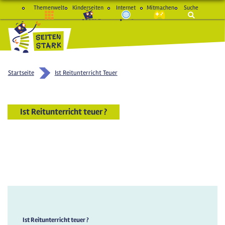
Themenwelt
Kinderseiten
Internet
Mitmachen
Suche
macht Spaß und schlau
Startseite
Ist Reitunterricht Teuer
Ist Reitunterricht teuer ?
Ist Reitunterricht teuer ?