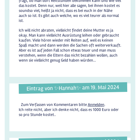
fragt, ob man dort Reitstunden bekommen kann und wie viel
das kostet. Denn nur, weil hier alle sagen, bei ihnen kostet es
soundso viel, heißt ja nicht, dass es bei euch in der Nähe
auch so ist. Es gibt auch welche, wo es viel teurer als normal
ist.
Ich will nicht abraten, vielleicht findet deine Mutter es ja
okay. Man kann vielleicht Ausrüstung leihen oder gebraucht
kaufen. Viele hören wieder mit Reiten auf, weil es keinen
Spaß macht und dann werden die Sachen oft weiterverkauft.
Aber es ist auf jeden Fall schon etwas teuer und man muss
verstehen, wenn die Eltern das nicht bezahlen wollen, auch
wenn sie vielleicht genug Geld haben würden...
Eintrag von ✨️Hannah✨️ am 19. Mai 2024
Zum Verfassen von Kommentaren bitte
Anmelden
.
Ich reite nicht, aber ich denke nicht, dass es 1000 Euro oder
so pro Stunde kostet..