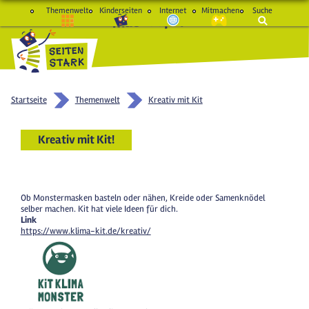
Themenwelt
Kinderseiten
Internet
Mitmachen
Suche
macht Spaß und schlau
Startseite
Themenwelt
Kreativ mit Kit
Kreativ mit Kit!
Ob Monstermasken basteln oder nähen, Kreide oder Samenknödel
selber machen. Kit hat viele Ideen für dich.
Link
https://www.klima-kit.de/kreativ/