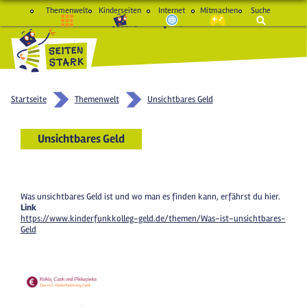
Themenwelt
Kinderseiten
Internet
Mitmachen
Suche
macht Spaß und schlau
Startseite
Themenwelt
Unsichtbares Geld
Unsichtbares Geld
Was unsichtbares Geld ist und wo man es finden kann, erfährst du hier.
Link
https://www.kinderfunkkolleg-geld.de/themen/Was-ist-unsichtbares-
Geld