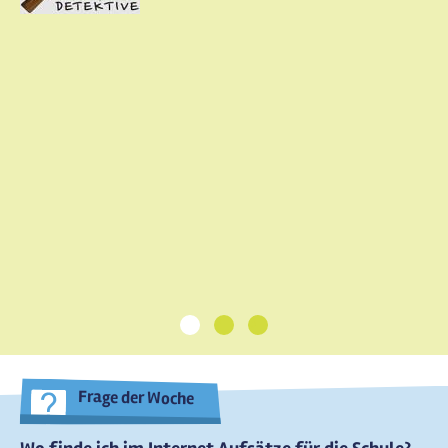
1
2
3
Frage der Woche