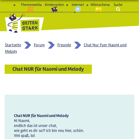
Themenwelt
Kinderseiten
Internet
Mitmachen
Suche
macht Spaß und schlau
Startseite
Forum
Freunde
Chat Nur Fuer Naomi und
Melody
Chat NUR für Naomi und Melody
Chat NUR für Naomi und Melody
Hi Naomi,
endlich das ist unser chat,
wie geht es dir so?? ich bin neu hier, schön.
Viel spaß, lol