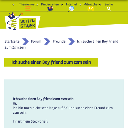
Themenwelt
Kinderseiten
Internet
Mitmachen
Suche
macht Spaß und schlau
Startseite
Forum
Freunde
Ich Suche Einen Boy Friend
Zum Zsm Sein
Ich suche einen Boy friend zum zsm sein
Ich suche einen Boy friend zum zsm sein
Hi,
ich bin noch nicht sehr lange auf SK und suche einen Freund zum
zsm sein.
Ihr ist mein Steckbrief: