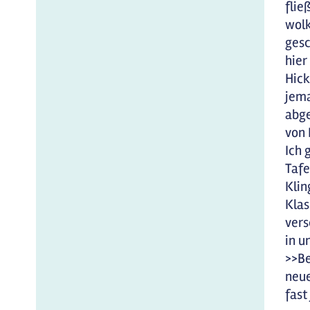
flie
wolk
gesc
hier
Hick
jema
abge
von 
Ich 
Tafe
Klin
Klas
vers
in u
>>Be
neue
fast