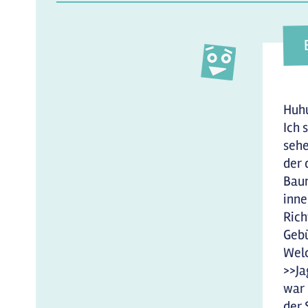
Huhu
Ich 
sehe
der 
Baum
inne
Rich
Gebü
Welc
>>Ja
war 
der 