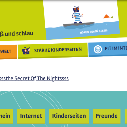
ß und schlau
FIT IM IN
STARKE KINDERSEITEN
WELT
sssthe Secret Of The Nightssss
mein
Internet
Kinderseiten
Freunde