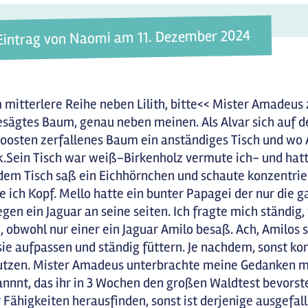
Eintrag von Naomi am 11. Dezember 2024
 mitterlere Reihe neben Lilith, bitte<< Mister Amadeus
sägtes Baum, genau neben meinen. Als Alvar sich auf d
osten zerfallenes Baum ein anständiges Tisch und wo Al
.Sein Tisch war weiß-Birkenholz vermute ich- und hatt
dem Tisch saß ein Eichhörnchen und schaute konzentrier
e ich Kopf. Mello hatte ein bunter Papagei der nur die g
gen ein Jaguar an seine seiten. Ich fragte mich ständi
, obwohl nur einer ein Jaguar Amilo besaß. Ach, Amilos s
sie aufpassen und ständig füttern. Je nachdem, sonst k
tzen. Mister Amadeus unterbrachte meine Gedanken mit
nnnt, das ihr in 3 Wochen den großen Waldtest bevorst
 Fähigkeiten herausfinden, sonst ist derjenige ausgefal