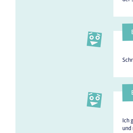
Schr
Ich 
und 