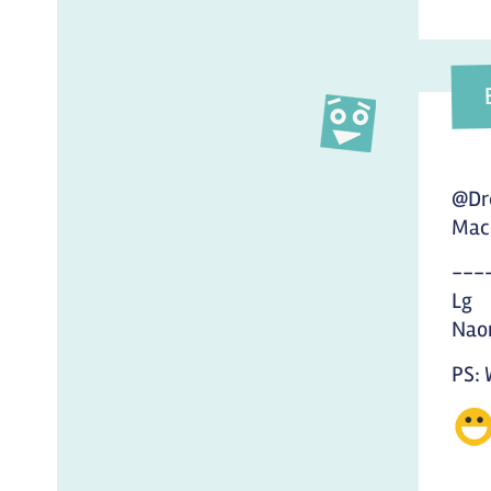
@Dr
Mach
---
Lg
Nao
PS: 