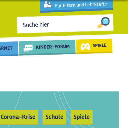
Für Eltern und Lehrkräfte
Suchformular
SPIELE
KINDER-FORUM
TERNET
Corona-Krise
Schule
Spiele