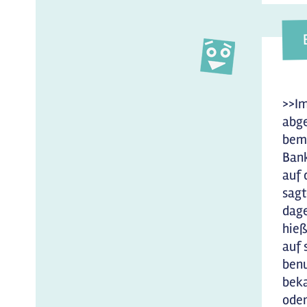
>>Im
abge
bemo
Bank
auf 
sagt
dage
hieß
auf 
benu
beka
oder