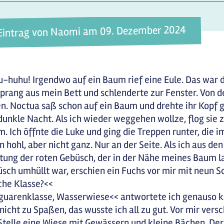
Eintrag von Naomi am 09. Dezember 2024
-huhu! Irgendwo auf ein Baum rief eine Eule. Das war 
sprang aus mein Bett und schlenderte zur Fenster. Von 
n. Noctua saß schon auf ein Baum und drehte ihr Kopf g
dunkle Nacht. Als ich wieder weggehen wollze, flog si
. Ich öffnte die Luke und ging die Treppen runter, die
n hohl, aber nicht ganz. Nur an der Seite. Als ich aus den
tung der roten Gebüsch, der in der Nähe meines Baum l
sch umhüllt war, erschien ein Fuchs vor mir mit neun S
he Klasse?<<
guarenklasse, Wasserwiese<< antwortete ich genauso kn
nicht zu Spaßen, das wusste ich all zu gut. Vor mir ve
Stelle eine Wiese mit Gewässern und kleine Bächen. Der 