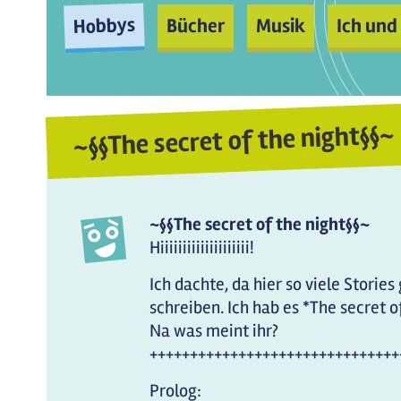
Hobbys
Bücher
Musik
Ich und
~§§The secret of the night§§~
~§§The secret of the night§§~
Hiiiiiiiiiiiiiiiiiiii!
Ich dachte, da hier so viele Stori
schreiben. Ich hab es *The secret of
Na was meint ihr?
+++++++++++++++++++++++++++++++
Prolog: