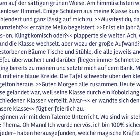
ßen auf der sättigen grünen Wiese. Am himmlischsten w
enloser Himmel. Einige Schülern aus meine Klasse kurs
hlendert und ganz lässig auf mich zu. >>Wusstest du, da
 umzieht?<< erzählte Mello begeistert. >>Er ist ein Jahr ä
s-on. Klingt komisch oder?<< plapperte sie weiter. Ach, w
nd die Klasse wechselt, aber wozu der große Aufwand? 
storbenen Bäume Tische und Stühle, die alle jeweils a
Efeu überwuchert und darüber fliegen immer Schmetterl
ging bereits zu meinen und setzte mich auf dem Bank. M
l mit eine blaue Kreide. Die Tafel schwebte über den kl
gelton heraus. >>Guten Morgen alle zusammen. Heute will
se gelandet war, weil seine Klasse durch ein Kobold ang
chiedenen Klassen verteilt. Alvar-<< er wandte sich de
nsere klasse<< fügt er feierlich zu.
ginnen wir mit dem Talente Unterricht. Wo sind wir steh
 Thema. Oh Mann! Ich wurde nervös. ich bin 100% sicher d
 jeder- haben herausgefunden, welche magische Kräfte s