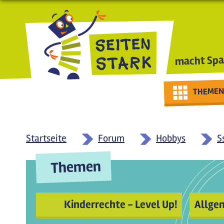
Direkt zum Inhalt
macht Spa
THEMEN
Startseite
Forum
Hobbys
S
Themen
Kinderrechte - Level Up!
Allge