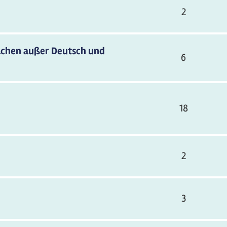
2
rachen außer Deutsch und
6
18
2
3