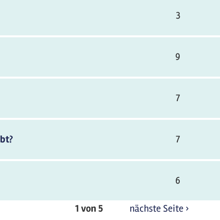
3
9
7
ibt?
7
6
1 von 5
nächste Seite ›