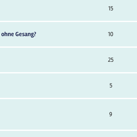
15
r ohne Gesang?
10
25
5
9