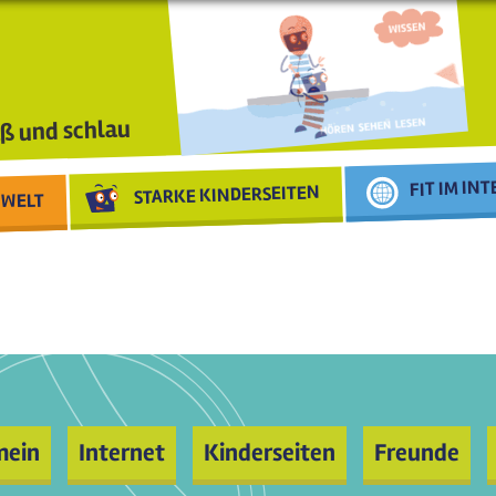
ß und schlau
FIT IM IN
STARKE KINDERSEITEN
WELT
mein
Internet
Kinderseiten
Freunde