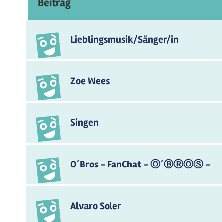
Beitrag
Lieblingsmusik/Sänger/in
Zoe Wees
Singen
O´Bros - FanChat - Ⓞ´ⒷⓇⓄⓈ -
Alvaro Soler