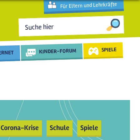
Für Eltern und Lehrkräfte
Suchformular
SPIELE
KINDER-FORUM
TERNET
Corona-Krise
Schule
Spiele