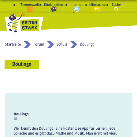
Themenwelt
Kinderseiten
Internet
Mitmachen
Suche
macht Spaß und schlau
Startseite
Forum
Schule
Doulingo
Doulingo
Doulingo
HI
Wer kennt den Doulingo. Eine kostenlose App für Lernen, jede
Sprache und es gibt dazu Mathe und Musik. Man lernt mit vieel