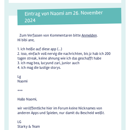
Eintrag von Naomi am 26. November
2024
Zum Verfassen von Kommentaren bitte
Anmelden
.
Hi bibi ane,
1. ich heiße auf diese app (...)
2. isso, einfach voll nervig die nachrichten, bis jz hab ich 200
tagen streak, keine ahnung wie ich das geschafft habe
3. ich mag bea, lucyund zari, junior auch
4. ich mag die lustige storys.
Lg
Naomi
+++
Hallo Naomi,
wir veröffentliche hier im Forum keine Nicknames von
anderen Apps und Spielen, nur damit du Bescheid weißt.
LG
Starky & Team