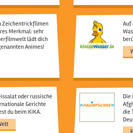
n Zeichentrickfilmen
Auf 
eres Merkmal: sehr
Wass
erfilmwelt lädt dich
berü
o genannten Animes!
W
ssalat oder russische
Die 
rnationale Gerichte
Afgh
st du beim KiKA.
die 
Deut
Welt
E