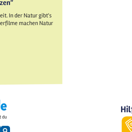
tzen“
t. In der Natur gibt's
nderfilme machen Natur
Hil
t du