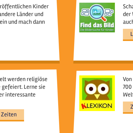
röffentlichen Kinder
Scha
 andere Länder und
der 
rein und mach dann
auch
L
elt werden religiöse
Von 
gefeiert. Lerne sie
700 
er interessante
Welt
Z
 Zeiten