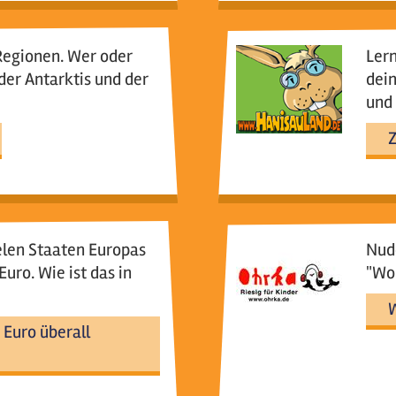
 Regionen. Wer oder
Lern
 der Antarktis und der
dein
und 
Z
elen Staaten Europas
Nude
uro. Wie ist das in
"Wo
W
Euro überall