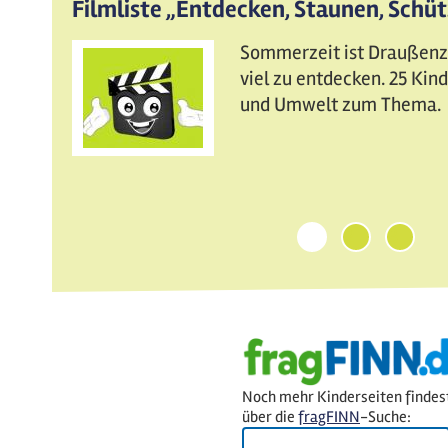
Filmliste „Entdecken, Staunen, Schü
Sommerzeit ist Draußenzei
viel zu entdecken. 25 Ki
und Umwelt zum Thema.
1
2
3
Noch mehr Kinderseiten findes
über die
fragFINN
-Suche: