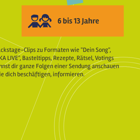
6 bis 13 Jahre
ackstage-Clips zu Formaten wie "Dein Song",
A LIVE", Basteltipps, Rezepte, Rätsel, Votings
nnst dir ganze Folgen einer Sendung anschauen
e dich beschäftigen, informieren.