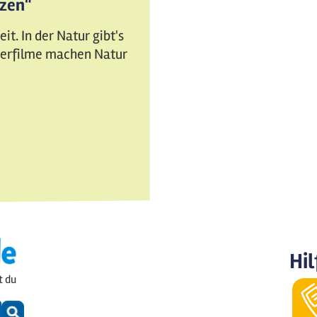
tzen“
t. In der Natur gibt's
nderfilme machen Natur
Hil
t du