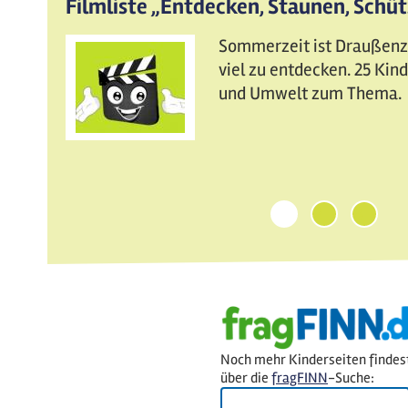
Filmliste „Entdecken, Staunen, Schü
Sommerzeit ist Draußenzei
viel zu entdecken. 25 Ki
und Umwelt zum Thema.
1
2
3
Noch mehr Kinderseiten findes
über die
fragFINN
-Suche: