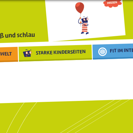
ß und schlau
FIT IM IN
STARKE KINDERSEITEN
WELT