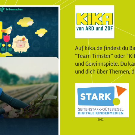
Auf kika.de findest du B
"Team Timster" oder "KiK
und Gewinnspiele. Du ka
und dich über Themen, di
2022