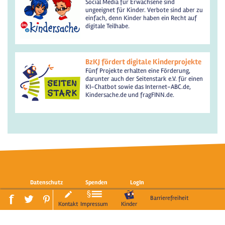
Social Media für Erwachsene sind
ungeeignet für Kinder. Verbote sind aber zu
einfach, denn Kinder haben ein Recht auf
digitale Teilhabe.
BzKJ fördert digitale Kinderprojekte
Fünf Projekte erhalten eine Förderung,
darunter auch der Seitenstark e.V. für einen
KI-Chatbot sowie das Internet-ABC.de,
Kindersache.de und fragFINN.de.
Datenschutz
Spenden
LogIn
Barrierefreiheit
Kontakt
Impressum
Kinder