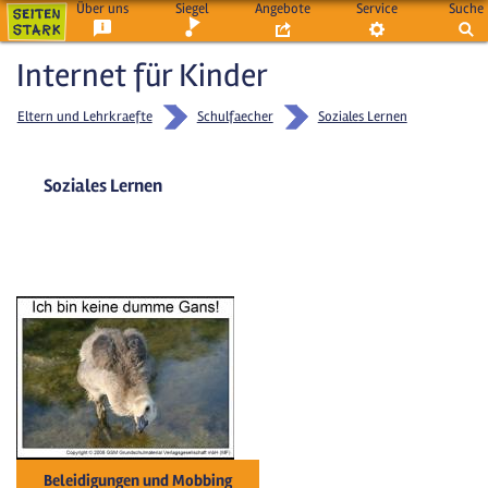
Über uns
Siegel
Angebote
Service
Suche
Internet für Kinder
Eltern und Lehrkraefte
Schulfaecher
Soziales Lernen
Soziales Lernen
Beleidigungen und Mobbing