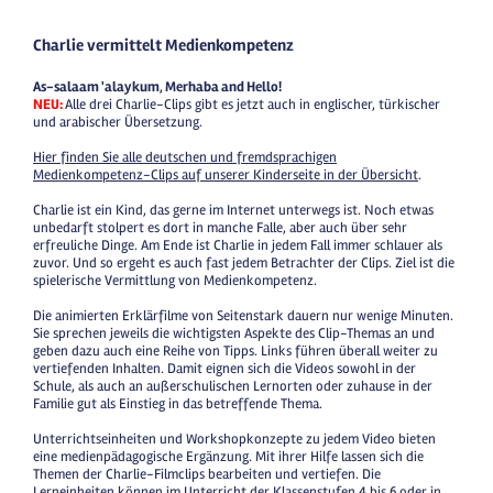
Charlie vermittelt Medienkompetenz
As-salaam 'alaykum, Merhaba and Hello!
NEU:
Alle drei Charlie-Clips gibt es jetzt auch in englischer, türkischer
und arabischer Übersetzung.
Hier finden Sie alle deutschen und fremdsprachigen
Medienkompetenz-Clips auf unserer Kinderseite in der Übersicht
.
Charlie ist ein Kind, das gerne im Internet unterwegs ist. Noch etwas
unbedarft stolpert es dort in manche Falle, aber auch über sehr
erfreuliche Dinge. Am Ende ist Charlie in jedem Fall immer schlauer als
zuvor. Und so ergeht es auch fast jedem Betrachter der Clips. Ziel ist die
spielerische Vermittlung von Medienkompetenz.
Die animierten Erklärfilme von Seitenstark dauern nur wenige Minuten.
Sie sprechen jeweils die wichtigsten Aspekte des Clip-Themas an und
geben dazu auch eine Reihe von Tipps. Links führen überall weiter zu
vertiefenden Inhalten. Damit eignen sich die Videos sowohl in der
Schule, als auch an außerschulischen Lernorten oder zuhause in der
Familie gut als Einstieg in das betreffende Thema.
Unterrichtseinheiten und Workshopkonzepte zu jedem Video bieten
eine medienpädagogische Ergänzung. Mit ihrer Hilfe lassen sich die
Themen der Charlie-Filmclips bearbeiten und vertiefen. Die
Lerneinheiten können im Unterricht der Klassenstufen 4 bis 6 oder in