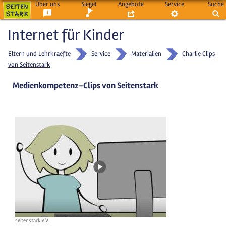
Über uns
Siegel
Angebote
Service
Suche
Internet für Kinder
Eltern und Lehrkraefte
Service
Materialien
Charlie Clips
von Seitenstark
Medienkompetenz-Clips von Seitenstark
seitenstark e.V.