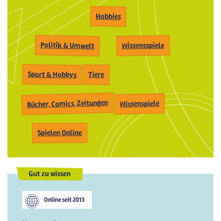
Hobbies
Politik & Umwelt
Wissensspiele
Sport & Hobbys
Tiere
Bücher, Comics, Zeitungen
Wissenspiele
Spielen Online
Gut zu wissen
Online seit
2013