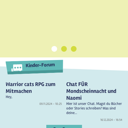
1
2
3
Kinder-Forum
Warrior cats RPG zum
Chat FÜR
Mitmachen
Mondscheinnacht und
Hey,
Naomi
Hier ist unser Chat. Magst du Bücher
09.11.2024 - 10:25
oder Stories schreiben? Was sind
deine...
16.12.2024 - 16:54