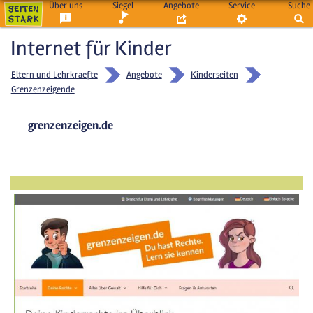
Über uns
Siegel
Angebote
Service
Suche
Internet für Kinder
Eltern und Lehrkraefte
Angebote
Kinderseiten
Grenzenzeigende
grenzenzeigen.de